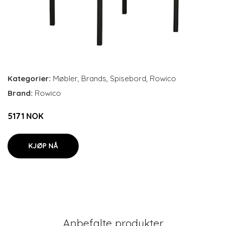
Kategorier:
Møbler
,
Brands
,
Spisebord
,
Rowico
Brand:
Rowico
5171 NOK
KJØP NÅ
Anbefalte produkter