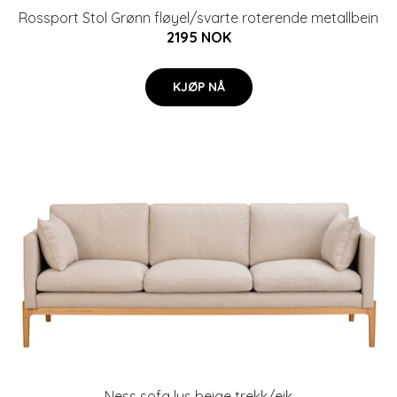
Rossport Stol Grønn fløyel/svarte roterende metallbein
2195 NOK
KJØP NÅ
Ness sofa lys beige trekk/eik