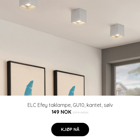
ELC Efey taklampe, GU10, kantet, sølv
149 NOK
299 NOK
KJØP NÅ