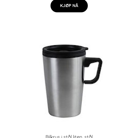
KJØP NÅ
Bilkrus i stål liten, stål