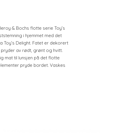
lleroy & Bochs flotte serie Toy’s
eststemning i hjemmet med det
ra Toy’s Delight. Fatet er dekorert
pryder av rødt, grønt og hvitt.
g mat til lunsjen på det flotte
 elementer pryde bordet. Vaskes