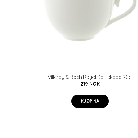
Villeroy & Boch Royal Kaffekopp 20cl
219 NOK
KJØP NÅ