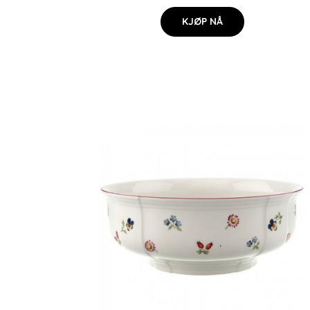
KJØP NÅ