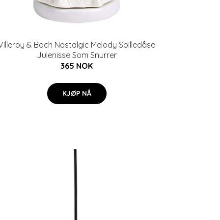
Villeroy & Boch Nostalgic Melody Spilledåse
Julenisse Som Snurrer
365 NOK
KJØP NÅ