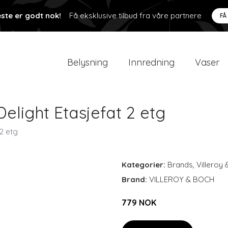
ste er godt nok!
Få eksklusive tilbud fra våre partnere
FÅ
Belysning
Innredning
Vaser
Delight Etasjefat 2 etg
 2 etg
Kategorier:
Brands
,
Villeroy
Brand:
VILLEROY & BOCH
779 NOK