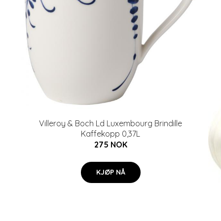
Villeroy & Boch Ld Luxembourg Brindille
Kaffekopp 0,37L
275 NOK
KJØP NÅ