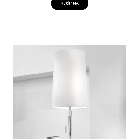
KJØP NÅ