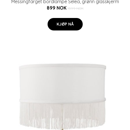
Messingfarget bordlampe Selea, grønn glasskjerm
899 NOK
1399 NOK
KJØP NÅ