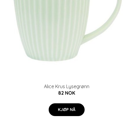
Alice Krus Lysegrønn
82 NOK
KJØP NÅ