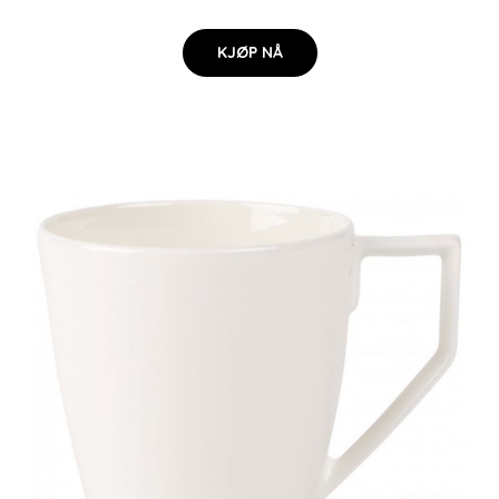
KJØP NÅ