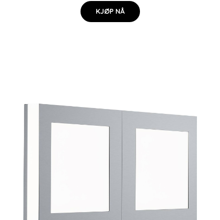
KJØP NÅ