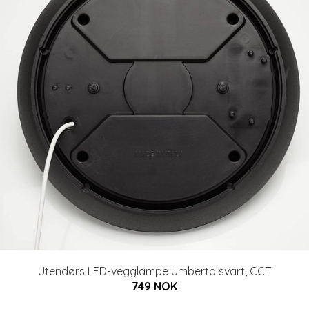
Utendørs LED-vegglampe Umberta svart, CCT
749 NOK