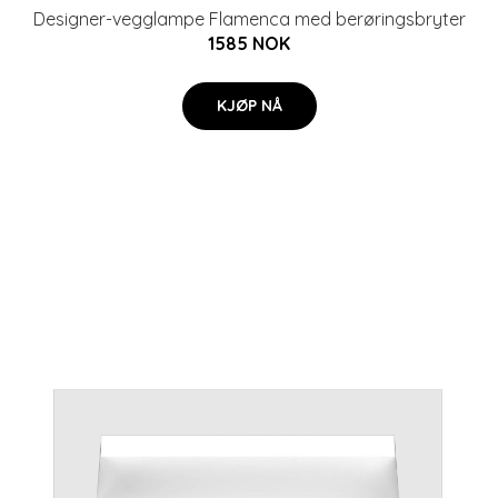
Designer-vegglampe Flamenca med berøringsbryter
1585 NOK
KJØP NÅ