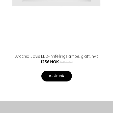
Arcchio Javis LED-innfellingslampe, glatt, hvit
1256 NOK
1448 NOK
KJØP NÅ