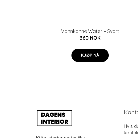
Vannkanne Water – Svart
360 NOK
KJØP NÅ
Kont
Hvis d
kontak
Kjöp Interiør nettbutikk