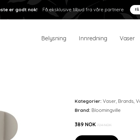
ste er godt nok!
Få eksklusive tilbud fra våre partnere
FÅ
Belysning
Innredning
Vaser
Kategorier:
Vaser
,
Brands
,
V
Brand:
Bloomingville
389 NOK
724 NOK