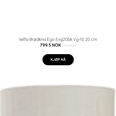
Wilfa Brødkniv Ego Evg20bk Vg-10 20 cm
799.5 NOK
1599 NOK
KJØP NÅ