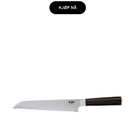
KJØP NÅ