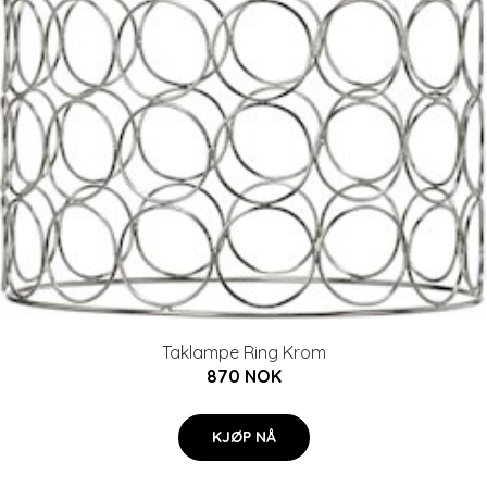
Taklampe Ring Krom
870 NOK
KJØP NÅ