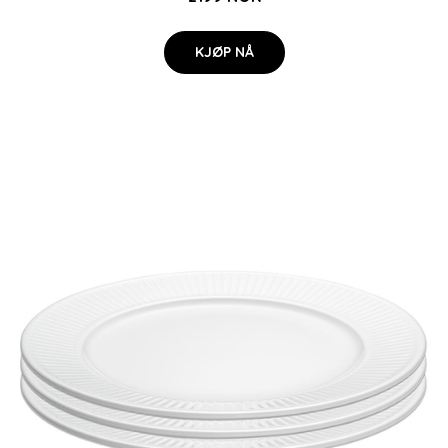
KJØP NÅ