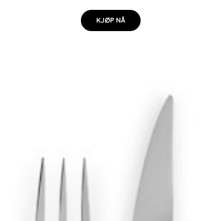
KJØP NÅ