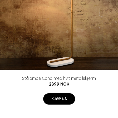
Stålampe Cona med hvit metallskjerm
2899 NOK
KJØP NÅ