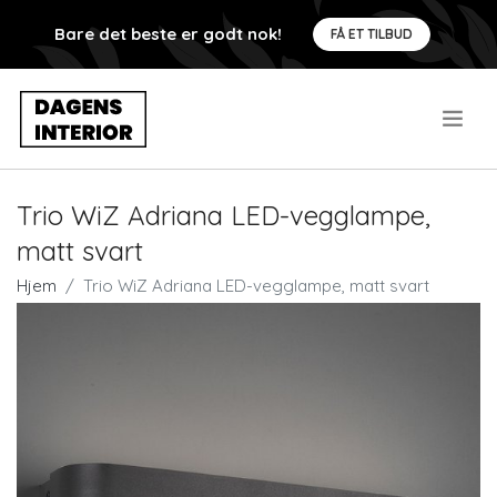
Bare det beste er godt nok!
FÅ ET TILBUD
.
Trio WiZ Adriana LED-vegglampe,
matt svart
Hjem
Trio WiZ Adriana LED-vegglampe, matt svart