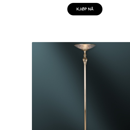
KJØP NÅ