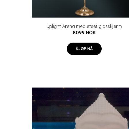
Uplight Arena med etset glasskjerm
8099 NOK
KJØP NÅ