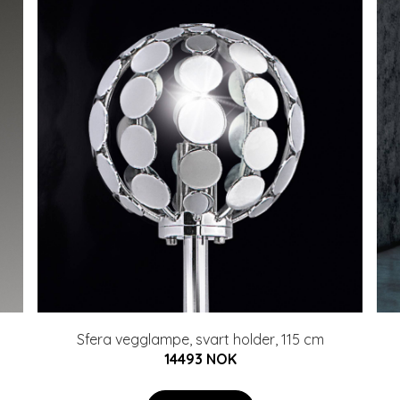
Sfera vegglampe, svart holder, 115 cm
14493 NOK