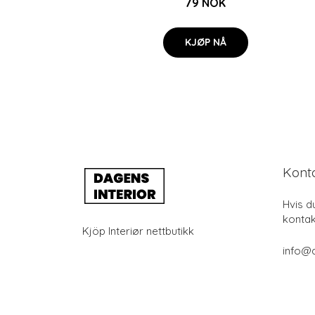
79 NOK
KJØP NÅ
Kont
Hvis d
kontak
Kjöp Interiør nettbutikk
info@d