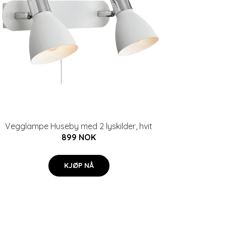
Vegglampe Huseby med 2 lyskilder, hvit
899 NOK
KJØP NÅ