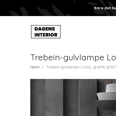
Bare det be
Trebein-gulvlampe Lot
Hjem
Trebein-gulvlampe Lotos, grafitt/grå/h