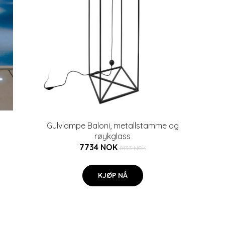
Gulvlampe Baloni, metallstamme og
røykglass
7734 NOK
8133 NOK
KJØP NÅ