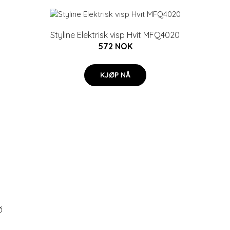
Styline Elektrisk visp Hvit MFQ4020
572 NOK
KJØP NÅ
Ø