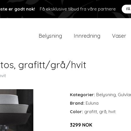
ste er godt nok!
Få eksklusive tilbud fra våre partnere
FÅ
Belysning
Innredning
Vaser
os, grafitt/grå/hvit
vit
Kategorier:
Belysning
,
Gulvl
Brand:
Euluna
Color:
grafitt, grå, hvit
3299 NOK