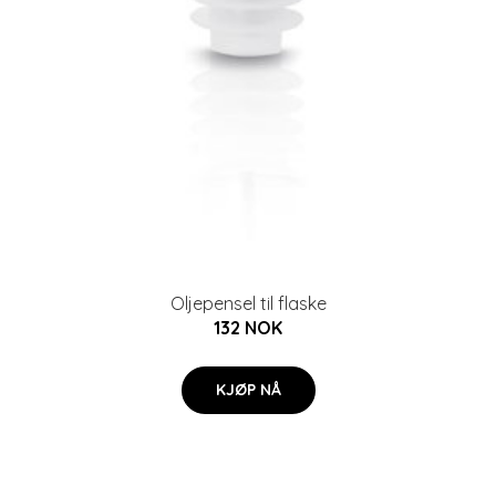
Oljepensel til flaske
132 NOK
KJØP NÅ