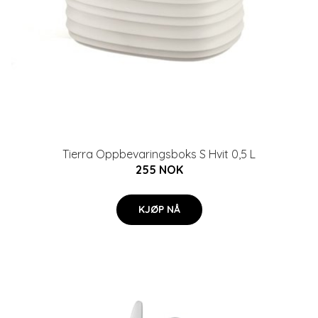
Tierra Oppbevaringsboks S Hvit 0,5 L
255 NOK
KJØP NÅ