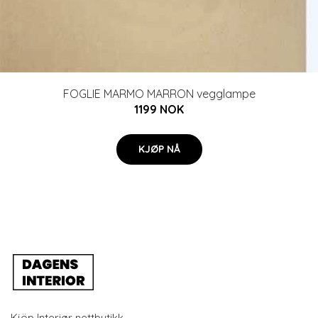
FOGLIE MARMO MARRON vegglampe
1199 NOK
KJØP NÅ
Kjöp Interiør nettbutikk