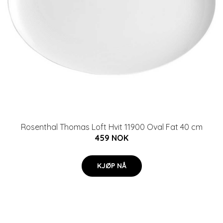
Rosenthal Thomas Loft Hvit 11900 Oval Fat 40 cm
459 NOK
KJØP NÅ