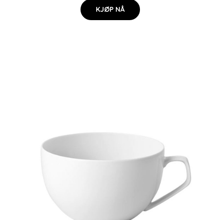
KJØP NÅ