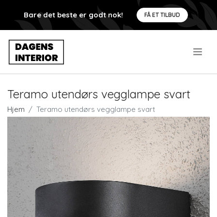
Bare det beste er godt nok!
FÅ ET TILBUD
.
Teramo utendørs vegglampe svart
Hjem
Teramo utendørs vegglampe svart