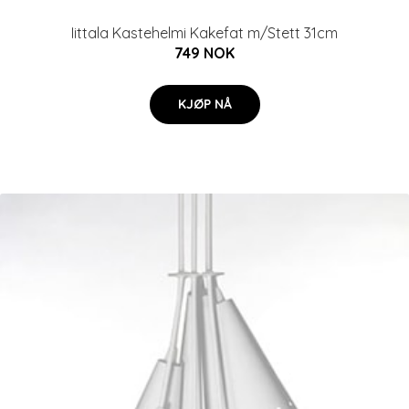
Iittala Kastehelmi Kakefat m/Stett 31cm
749 NOK
KJØP NÅ