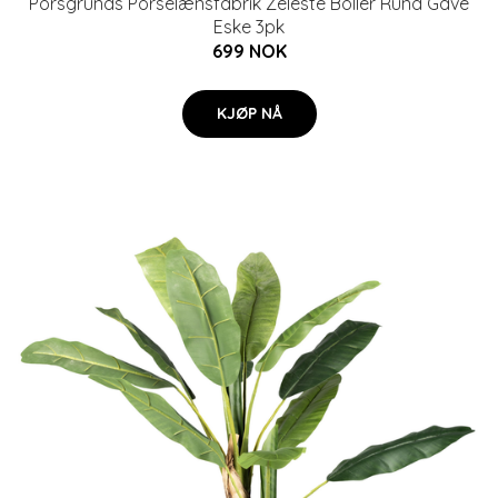
Porsgrunds Porselænsfabrik Zeleste Boller Rund Gave
Eske 3pk
699 NOK
KJØP NÅ