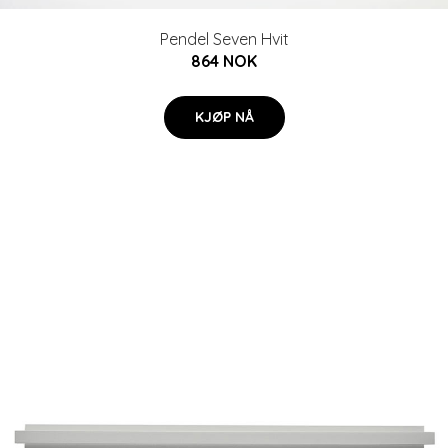
Pendel Seven Hvit
864 NOK
KJØP NÅ