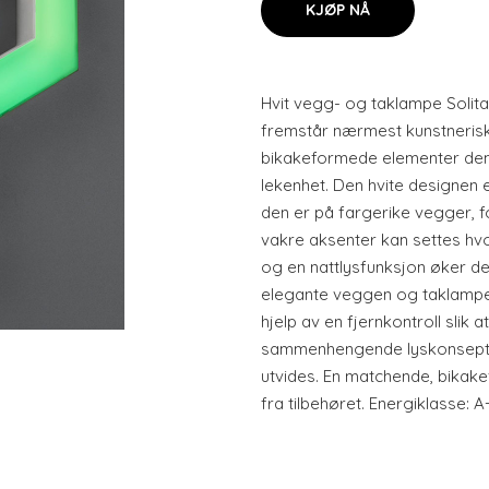
KJØP NÅ
Hvit vegg- og taklampe Solita
fremstår nærmest kunstnerisk,
bikakeformede elementer dem
lekenhet. Den hvite designen 
den er på fargerike vegger, f
vakre aksenter kan settes hvo
og en nattlysfunksjon øker d
elegante veggen og taklampe. I
hjelp av en fjernkontroll slik a
sammenhengende lyskonsept. 
utvides. En matchende, bikake
fra tilbehøret. Energiklasse: A