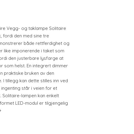
ire Vegg- og taklampe Solitaire
 fordi den med sine tre
onstrerer både rettferdighet og
er like imponerende i taket som
ordi den justerbare lysfarge at
r som helst. En integrert dimmer
en praktiske bruken av den
 tillegg kan dette stilles inn ved
t ingenting står i veien for et
Solitaire-lampen kan enkelt
formet LED-modul er tilgjengelig
+