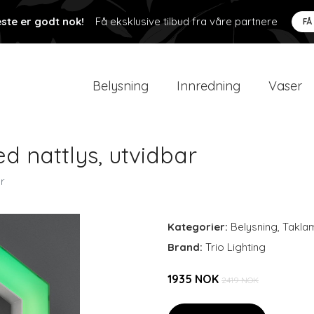
ste er godt nok!
Få eksklusive tilbud fra våre partnere
FÅ
Belysning
Innredning
Vaser
d nattlys, utvidbar
ar
Kategorier:
Belysning
,
Takla
Brand:
Trio Lighting
1935 NOK
2419 NOK