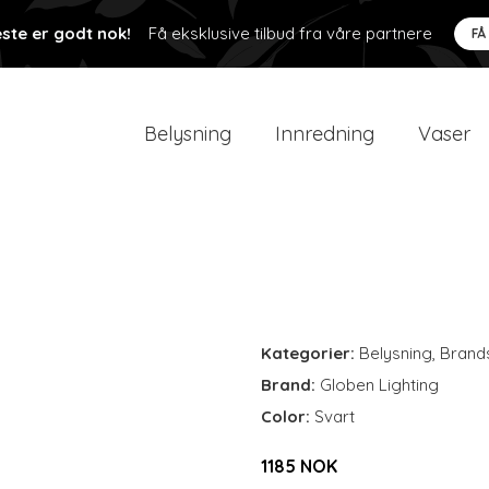
ste er godt nok!
Få eksklusive tilbud fra våre partnere
FÅ
Belysning
Innredning
Vaser
Kategorier:
Belysning
,
Brand
Brand:
Globen Lighting
Color:
Svart
1185 NOK