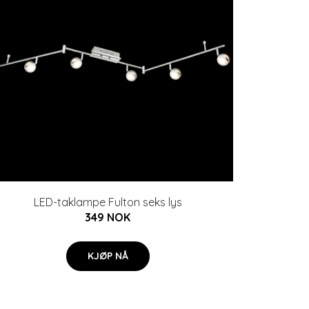
LED-taklampe Fulton seks lys
349 NOK
KJØP NÅ