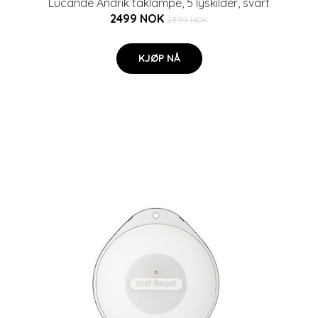
Lucande Andrik taklampe, 5 lyskilder, svart
2499 NOK
2899 NOK
KJØP NÅ