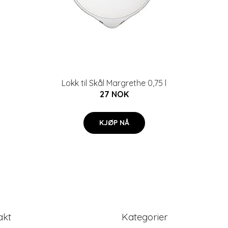
Lokk til Skål Margrethe 0,75 l
27 NOK
KJØP NÅ
akt
Kategorier