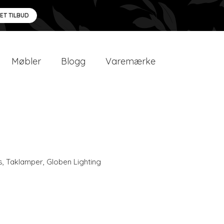
 ET TILBUD
Møbler
Blogg
Varemærke
s
,
Taklamper
,
Globen Lighting