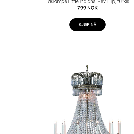
Taklampe Little Indians, Rev Filip, turkis
799 NOK
KJØP NÅ