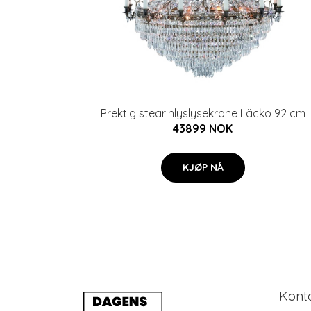
Prektig stearinlyslysekrone Läckö 92 cm
43899 NOK
KJØP NÅ
Kont