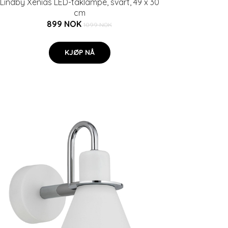
Lindby Xenias LED-taklampe, svart, 49 x 30
cm
899 NOK
1099 NOK
KJØP NÅ