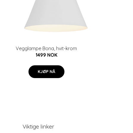
Vegglampe Bona, hvit-krom
1499 NOK
KJØP NÅ
Viktige linker