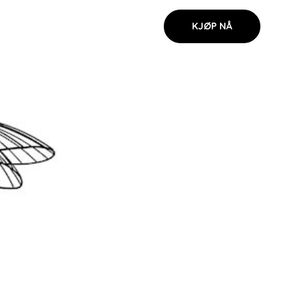
KJØP NÅ