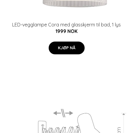
LED-vegglampe Cora med glasskjerm til bad, 1 lys
1999 NOK
KJØP NÅ