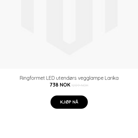
Ringformet LED utendørs vegglampe Larika
738 NOK
1209 NOK
KJØP NÅ