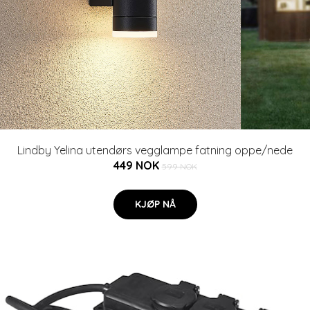
Lindby Yelina utendørs vegglampe fatning oppe/nede
449 NOK
599 NOK
KJØP NÅ