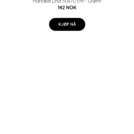
Håndkle Lina 50x70 cm - Grønn
142 NOK
KJØP NÅ