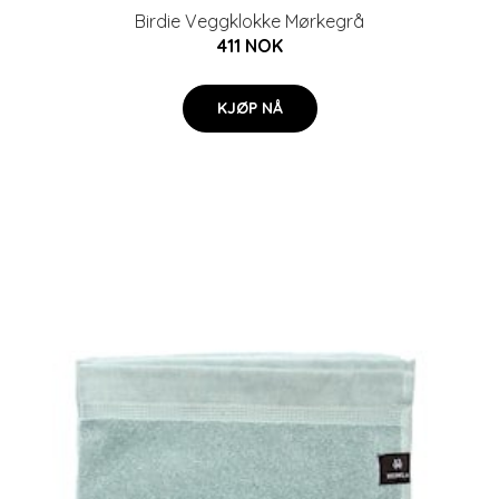
Birdie Veggklokke Mørkegrå
411 NOK
KJØP NÅ