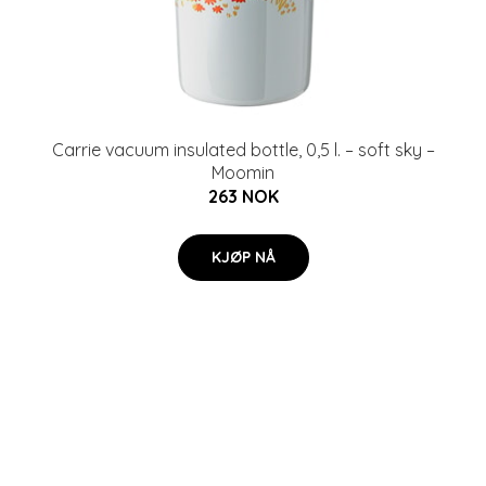
Carrie vacuum insulated bottle, 0,5 l. – soft sky –
Moomin
263 NOK
KJØP NÅ