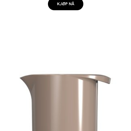
KJØP NÅ