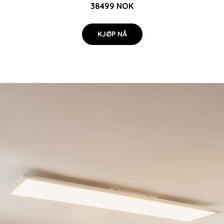
38499 NOK
KJØP NÅ