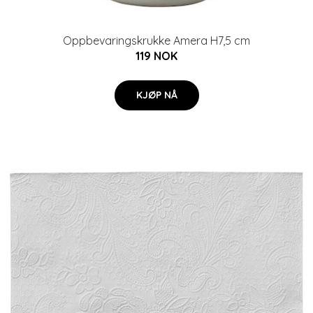
Oppbevaringskrukke Amera H7,5 cm
119 NOK
KJØP NÅ