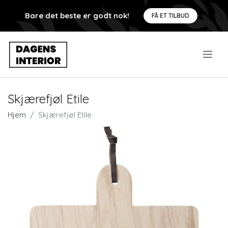
Bare det beste er godt nok!
FÅ ET TILBUD
.
Skjærefjøl Etile
Hjem
Skjærefjøl Etile