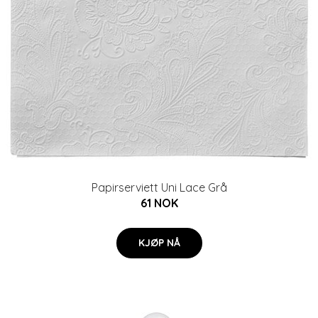
Papirserviett Uni Lace Grå
61 NOK
KJØP NÅ