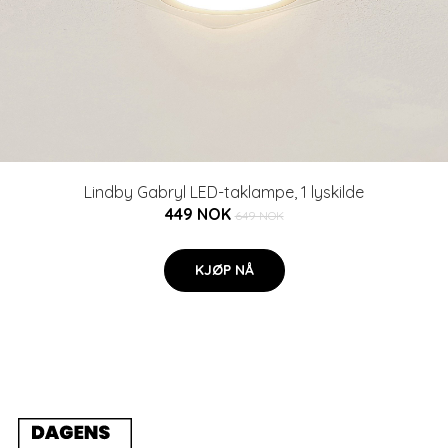
Lindby Gabryl LED-taklampe, 1 lyskilde
449 NOK
649 NOK
KJØP NÅ