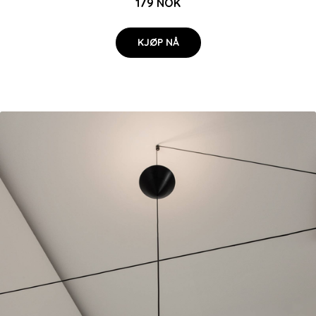
179 NOK
KJØP NÅ