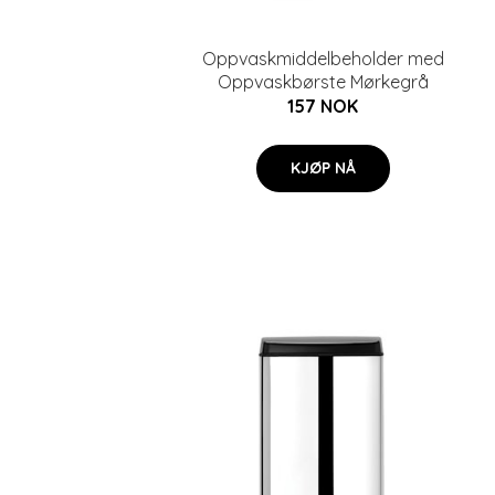
Oppvaskmiddelbeholder med
Oppvaskbørste Mørkegrå
157 NOK
KJØP NÅ