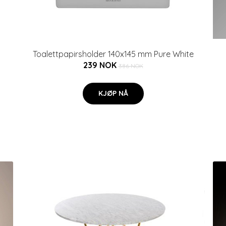
Toalettpapirsholder 140x145 mm Pure White
239 NOK
386 NOK
KJØP NÅ