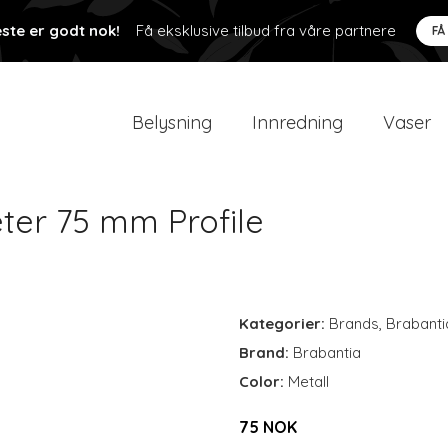
ste er godt nok!
Få eksklusive tilbud fra våre partnere
FÅ
Belysning
Innredning
Vaser
ter 75 mm Profile
Kategorier:
Brands
,
Brabanti
Brand:
Brabantia
Color:
Metall
75 NOK