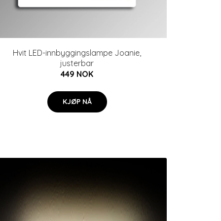
Hvit LED-innbyggingslampe Joanie,
justerbar
449 NOK
KJØP NÅ