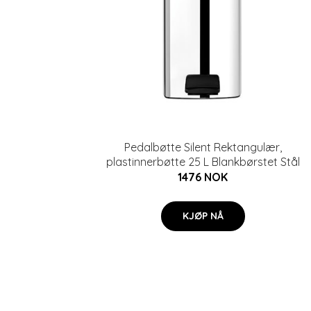
Pedalbøtte Silent Rektangulær,
plastinnerbøtte 25 L Blankbørstet Stål
1476 NOK
KJØP NÅ