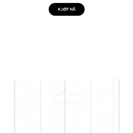
KJØP NÅ