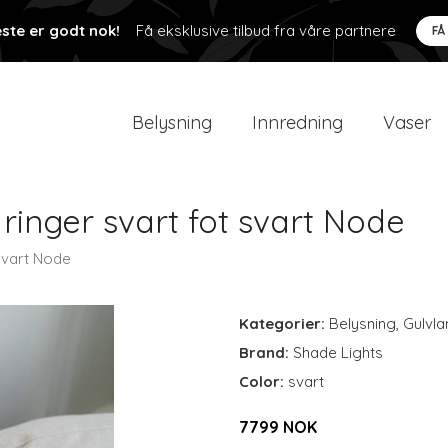
ste er godt nok!
Få eksklusive tilbud fra våre partnere
FÅ
Belysning
Innredning
Vaser
inger svart fot svart Node
svart Node
Kategorier:
Belysning
,
Gulvl
Brand:
Shade Lights
Color:
svart
7799 NOK