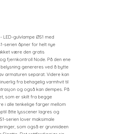
nt - LED-gulvlampe ØS1 med
1-serien åpner for helt nye
takket være den gratis
og fjernkontroll Node. På den ene
e belysning genereres ved å bytte
v armaturen separat. Videre kan
nuerlig fra behagelig varmhvit til
trasjon og også kan dempes. På
t, som er skilt fra begge
re i alle tenkelige farger mellom
opptil åtte lysscener lagres og
 ØS1-serien lover maksimale
steringer, som også er grunnideen