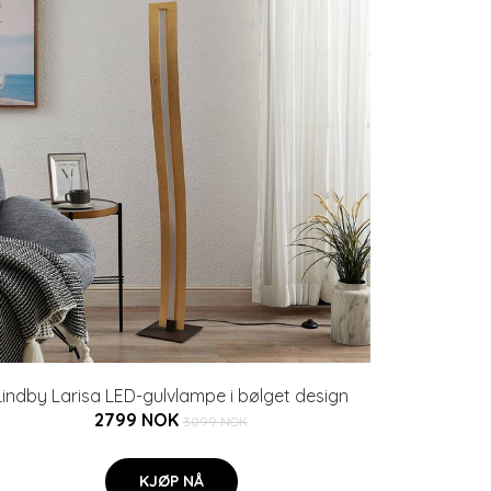
Lindby Larisa LED-gulvlampe i bølget design
2799 NOK
3099 NOK
KJØP NÅ