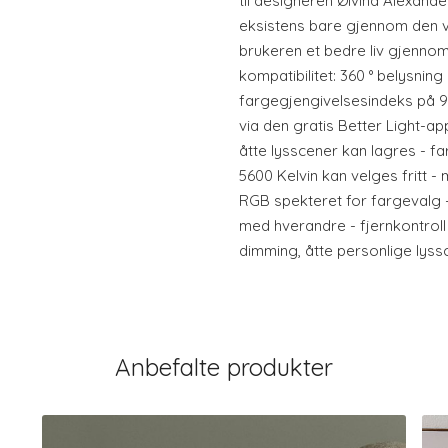
til designeren Øivind Alexander
eksistens bare gjennom den v
brukeren et bedre liv gjennom
kompatibilitet: 360 ° belysning
fargegjengivelsesindeks på 95 
via den gratis Better Light-ap
åtte lysscener kan lagres - 
5600 Kelvin kan velges fritt - 
RGB spekteret for fargevalg -
med hverandre - fjernkontroll
dimming, åtte personlige lyss
Anbefalte produkter