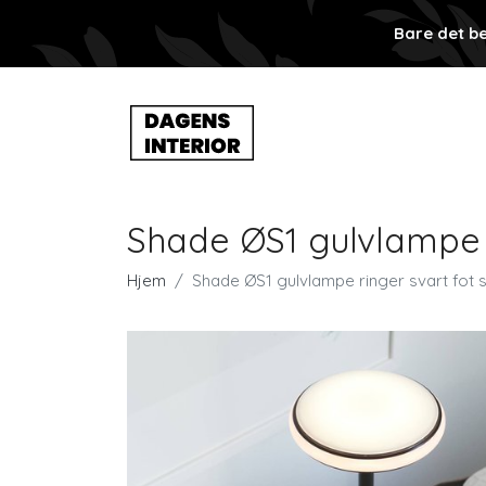
Bare det be
Shade ØS1 gulvlampe r
Hjem
Shade ØS1 gulvlampe ringer svart fot 