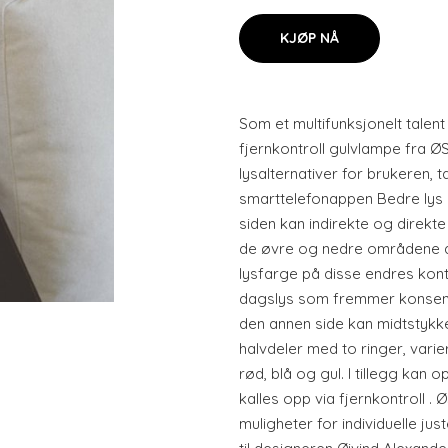
KJØP NÅ
Som et multifunksjonelt tale
fjernkontroll gulvlampe fra ØS
lysalternativer for brukeren, 
smarttelefonappen Bedre lys 
siden kan indirekte og direkt
de øvre og nedre områdene a
lysfarge på disse endres konti
dagslys som fremmer konsen
den annen side kan midtstykke
halvdeler med to ringer, varie
rød, blå og gul. I tillegg kan 
kalles opp via fjernkontroll .
muligheter for individuelle ju