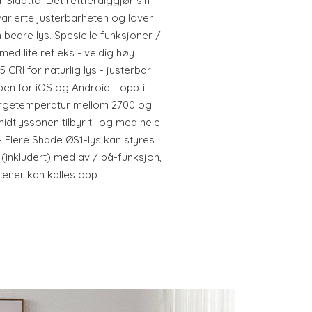
 Slaatto. Det rettferdiggjør sin
arierte justerbarheten og lover
 bedre lys. Spesielle funksjoner /
 med lite refleks - veldig høy
CRI for naturlig lys - justerbar
pen for iOS og Android - opptil
fargetemperatur mellom 2700 og
midtlyssonen tilbyr til og med hele
 Flere Shade ØS1-lys kan styres
 (inkludert) med av / på-funksjon,
cener kan kalles opp