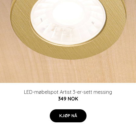
LED-møbelspot Artist 3-er-sett messing
349 NOK
KJØP NÅ