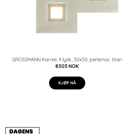
GROSSMANN Karree, 4 lysk., 50x50, perlemor, titan
8503 NOK
KJØP NÅ