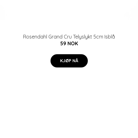
Rosendahl Grand Cru Telyslykt 5cm Isblå
59 NOK
KJØP NÅ