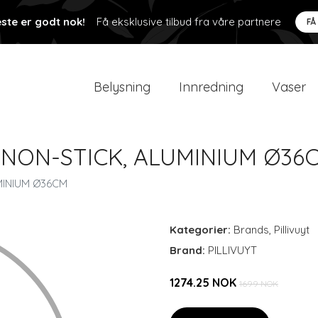
ste er godt nok!
Få eksklusive tilbud fra våre partnere
FÅ
Belysning
Innredning
Vaser
NON-STICK, ALUMINIUM Ø36
MINIUM Ø36CM
Kategorier:
Brands
,
Pillivuyt
Brand:
PILLIVUYT
1274.25 NOK
1699 NOK