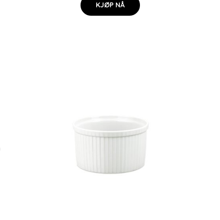
KJØP NÅ