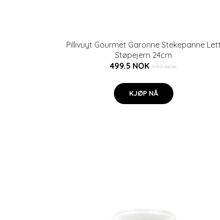
Pillivuyt Gourmet Garonne Stekepanne Let
Støpejern 24cm
499.5 NOK
999 NOK
KJØP NÅ