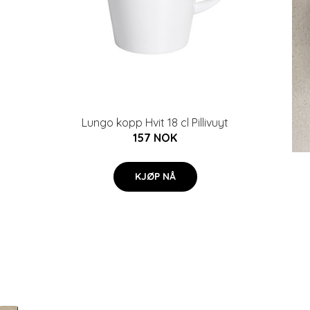
Lungo kopp Hvit 18 cl Pillivuyt
157 NOK
KJØP NÅ