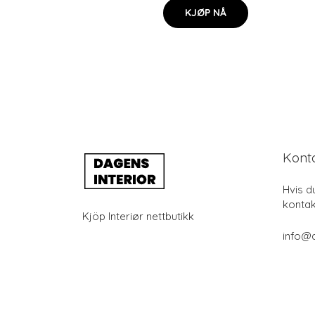
KJØP NÅ
Kont
Hvis d
kontak
Kjöp Interiør nettbutikk
info@d