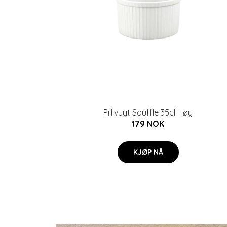
Pillivuyt Souffle 35cl Høy
179 NOK
KJØP NÅ