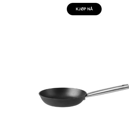
KJØP NÅ