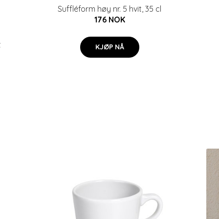
Suffléform høy nr. 5 hvit, 35 cl
176 NOK
t
KJØP NÅ