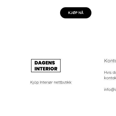
KJØP NÅ
Kont
Hvis d
kontak
Kjöp Interiør nettbutikk
info@d