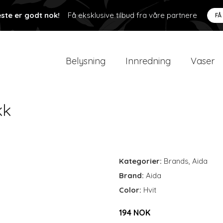
ste er godt nok!
Få eksklusive tilbud fra våre partnere
FÅ
Belysning
Innredning
Vaser
kk
Kategorier:
Brands
,
Aida
Brand:
Aida
Color:
Hvit
194 NOK