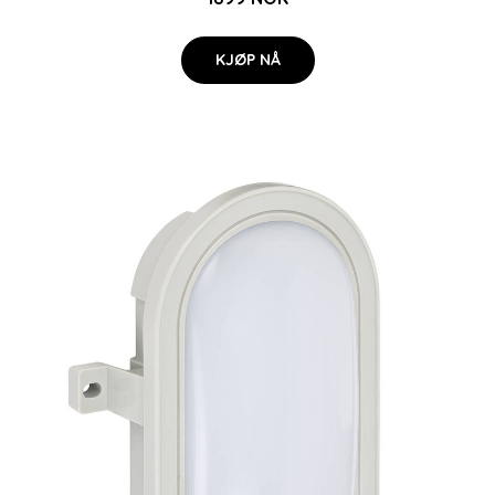
KJØP NÅ