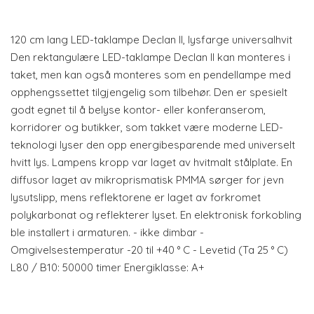
120 cm lang LED-taklampe Declan II, lysfarge universalhvit
Den rektangulære LED-taklampe Declan II kan monteres i
taket, men kan også monteres som en pendellampe med
opphengssettet tilgjengelig som tilbehør. Den er spesielt
godt egnet til å belyse kontor- eller konferanserom,
korridorer og butikker, som takket være moderne LED-
teknologi lyser den opp energibesparende med universelt
hvitt lys. Lampens kropp var laget av hvitmalt stålplate. En
diffusor laget av mikroprismatisk PMMA sørger for jevn
lysutslipp, mens reflektorene er laget av forkromet
polykarbonat og reflekterer lyset. En elektronisk forkobling
ble installert i armaturen. - ikke dimbar -
Omgivelsestemperatur -20 til +40 ° C - Levetid (Ta 25 ° C)
L80 / B10: 50000 timer Energiklasse: A+