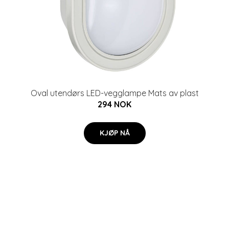
Oval utendørs LED-vegglampe Mats av plast
294 NOK
KJØP NÅ