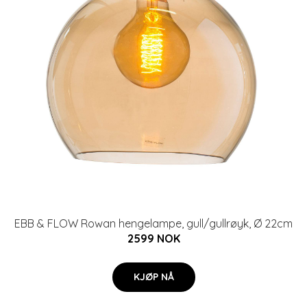
EBB & FLOW Rowan hengelampe, gull/gullrøyk, Ø 22cm
2599 NOK
KJØP NÅ