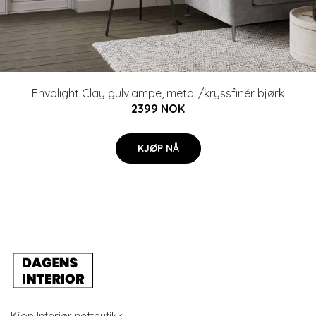
Envolight Clay gulvlampe, metall/kryssfinér bjørk
2399 NOK
KJØP NÅ
Kjöp Interiør nettbutikk