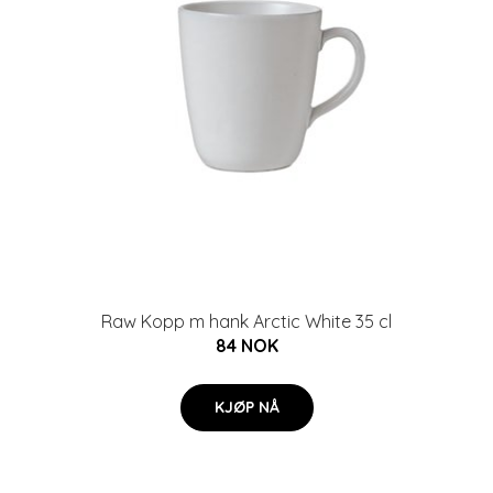
Raw Kopp m hank Arctic White 35 cl
84 NOK
KJØP NÅ