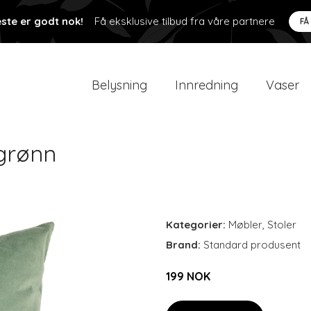
ste er godt nok!
Få eksklusive tilbud fra våre partnere
FÅ
Belysning
Innredning
Vaser
øgrønn
Kategorier:
Møbler
,
Stoler
Brand:
Standard produsent
199 NOK