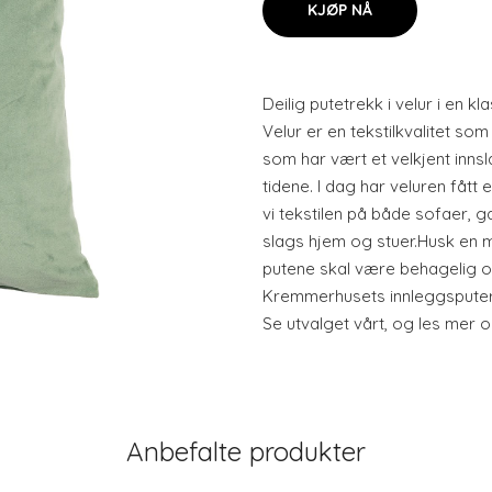
KJØP NÅ
Deilig putetrekk i velur i en 
Velur er en tekstilkvalitet s
som har vært et velkjent innsl
tidene. I dag har veluren få
vi tekstilen på både sofaer, ga
slags hjem og stuer.Husk en m
putene skal være behagelig og 
Kremmerhusets innleggsputer 
Se utvalget vårt, og les mer 
Anbefalte produkter