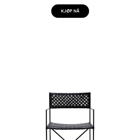
KJØP NÅ