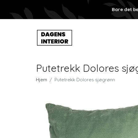
Bare det be
Putetrekk Dolores sj
Hjem
Putetrekk Dolores sjøgrønn