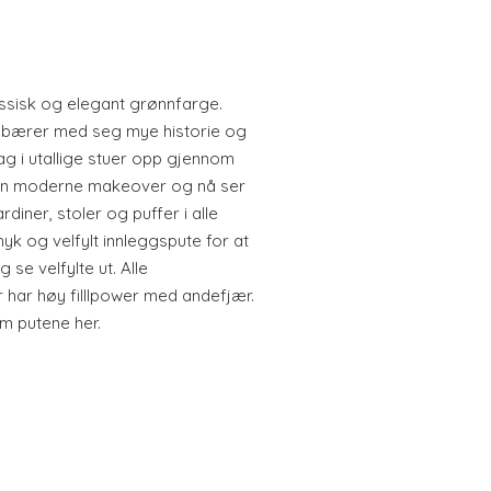
klassisk og elegant grønnfarge.
om bærer med seg mye historie og
ag i utallige stuer opp gjennom
tt en moderne makeover og nå ser
rdiner, stoler og puffer i alle
yk og velfylt innleggspute for at
se velfylte ut. Alle
har høy filllpower med andefjær.
om putene her.