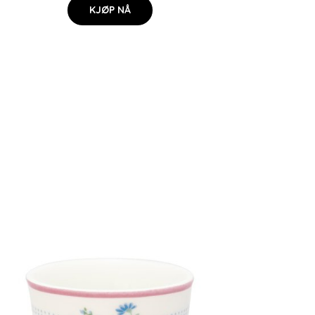
KJØP NÅ