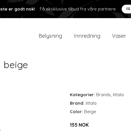
ste er godt nok!
Få eksklusive tilbud fra våre partnere
FÅ
Belysning
Innredning
Vaser
m beige
Kategorier:
Brands
,
Iittala
Brand:
Iittala
Color:
Beige
155 NOK