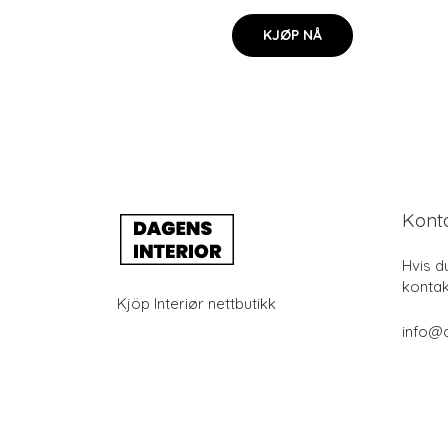
KJØP NÅ
Kont
Hvis d
kontak
Kjöp Interiør nettbutikk
info@d