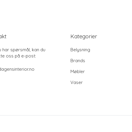
akt
Kategorier
u har spørsmål, kan du
Belysning
te oss på e-post:
Brands
agensinterior.no
Møbler
Vaser
© 2026 Dagensinterior