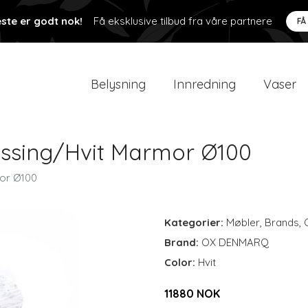
ste er godt nok!
Få eksklusive tilbud fra våre partnere
FÅ
Belysning
Innredning
Vaser
essing/Hvit Marmor Ø100
or Ø100
Kategorier:
Møbler
,
Brands
,
Brand:
OX DENMARQ
Color:
Hvit
11880 NOK