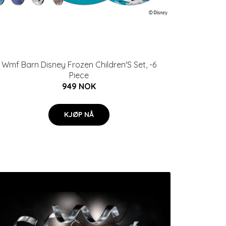
Wmf Barn Disney Frozen Children'S Set, -6
Piece
949 NOK
KJØP NÅ