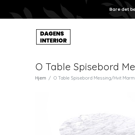
Bare det be
O Table Spisebord M
Hjem
O Table Spisebord Messing/Hvit Marm