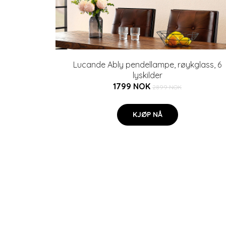
Lucande Ably pendellampe, røykglass, 6
lyskilder
1799 NOK
2899 NOK
KJØP NÅ