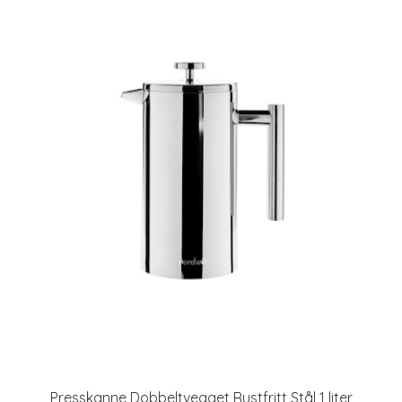
Presskanne Dobbeltvegget Rustfritt Stål 1 liter