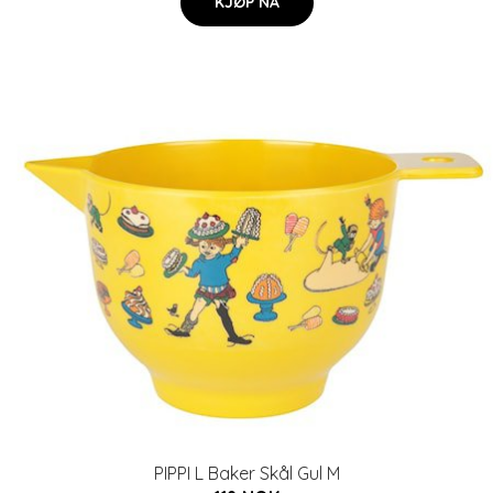
KJØP NÅ
PIPPI L Baker Skål Gul M