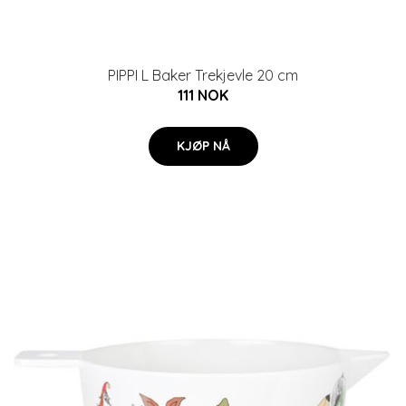
PIPPI L Baker Trekjevle 20 cm
111 NOK
KJØP NÅ