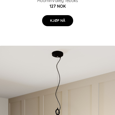
MoominValley Teboks
127 NOK
KJØP NÅ