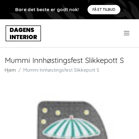
Bare det beste er godt nok!
FÅ ET TILBUD
.
Mummi Innhøstingsfest Slikkepott S
Hjem
Mummi Innhøstingsfest Slikkepott S