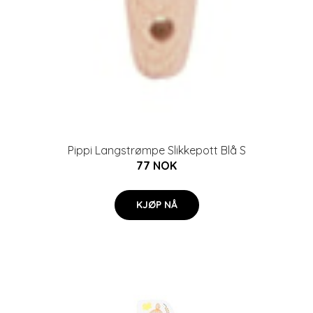
Pippi Langstrømpe Slikkepott Blå S
77 NOK
KJØP NÅ