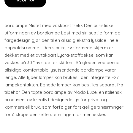
KJØP NÅ
bordlampe Mistet med vaskbart trekk Den puristiske
utformingen av bordlampe Lost med sin subtile form og
fargedesign gjør den til en allsidig ekstra lyskilde i hele
oppholdsrommet. Den slanke, rørformede skjerm er
dekket med et avtakbart Lycra-stoffdeksel som kan
vaskes på 30 ° hvis det er skittent. Så gleden ved denne
allsidige komfortable lysutsendende bordlampe varer
lenge. Alle typer lamper kan brukes i den integrerte E27
lampekontakten. Egnede lamper kan bestilles separat fra
tilbehør. Den tapte bordlampe av Modo Luce, en italiensk
produsent av kreativt designede lys for privat og
kommersiell bruk, som forfølger forskjellige tilnærminger
for å skape den rette stemningen for mennesker.