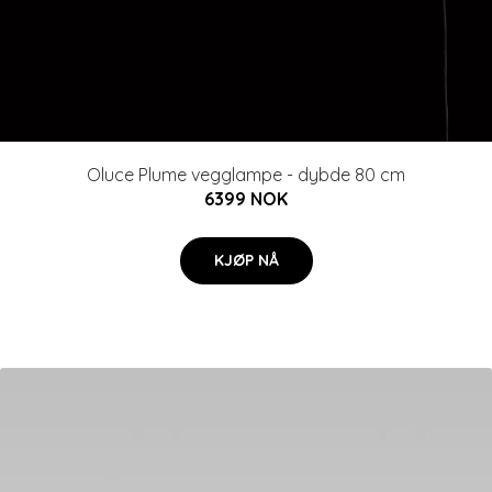
Oluce Plume vegglampe - dybde 80 cm
6399 NOK
KJØP NÅ