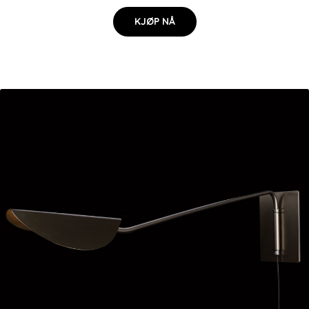
KJØP NÅ