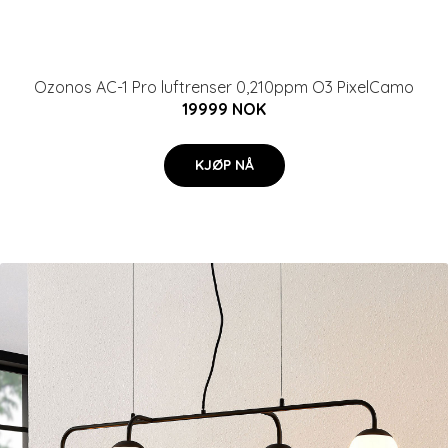
Ozonos AC-1 Pro luftrenser 0,210ppm O3 PixelCamo
19999 NOK
KJØP NÅ