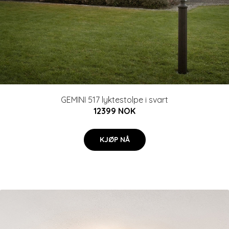
GEMINI 517 lyktestolpe i svart
12399 NOK
KJØP NÅ