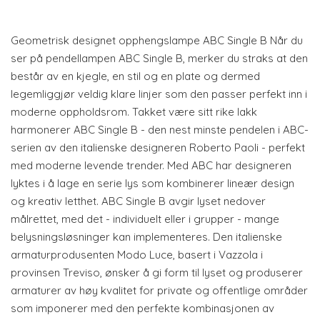
Geometrisk designet opphengslampe ABC Single B Når du
ser på pendellampen ABC Single B, merker du straks at den
består av en kjegle, en stil og en plate og dermed
legemliggjør veldig klare linjer som den passer perfekt inn i
moderne oppholdsrom. Takket være sitt rike lakk
harmonerer ABC Single B - den nest minste pendelen i ABC-
serien av den italienske designeren Roberto Paoli - perfekt
med moderne levende trender. Med ABC har designeren
lyktes i å lage en serie lys som kombinerer lineær design
og kreativ letthet. ABC Single B avgir lyset nedover
målrettet, med det - individuelt eller i grupper - mange
belysningsløsninger kan implementeres. Den italienske
armaturprodusenten Modo Luce, basert i Vazzola i
provinsen Treviso, ønsker å gi form til lyset og produserer
armaturer av høy kvalitet for private og offentlige områder
som imponerer med den perfekte kombinasjonen av