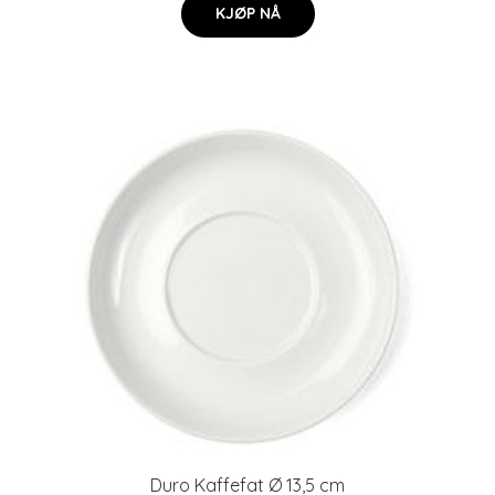
KJØP NÅ
Duro Kaffefat Ø 13,5 cm