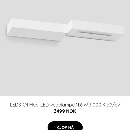
LEDS-C4 Maai LED-vegglampe 11,6 W 3 000 K på/av
3499 NOK
KJØP NÅ