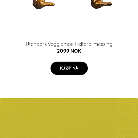
Utendørs vegglampe Helford, messing
2099 NOK
KJØP NÅ