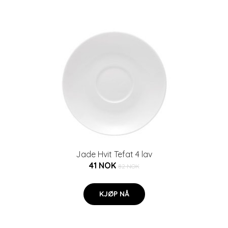
Jade Hvit Tefat 4 lav
41 NOK
82 NOK
KJØP NÅ