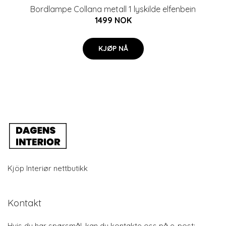
Bordlampe Collana metall 1 lyskilde elfenbein
1499 NOK
KJØP NÅ
Kjöp Interiør nettbutikk
Kontakt
Hvis du har spørsmål, kan du kontakte oss på e-post: