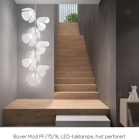
Bover Mod PF/73/9L LED-taklampe, hvit perforert