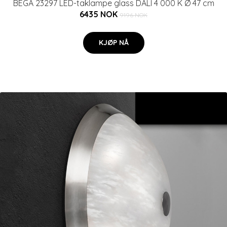
BEGA 23297 LED-taklampe glass DALI 4 000 K Ø 47 cm
6435 NOK
9196 NOK
KJØP NÅ