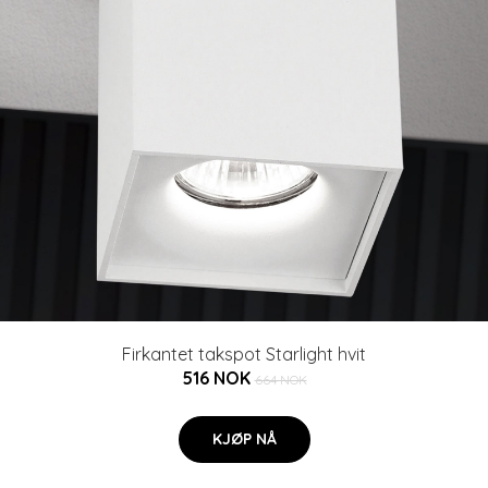
Firkantet takspot Starlight hvit
516 NOK
664 NOK
KJØP NÅ