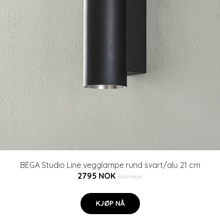
BEGA Studio Line vegglampe rund svart/alu 21 cm
2795 NOK
3107 NOK
KJØP NÅ