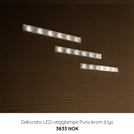
Dekorativ LED-vegglampe Puns krom 6 lys
3833 NOK