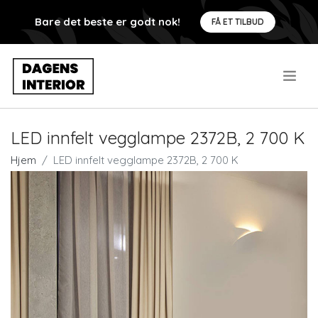
Bare det beste er godt nok!
FÅ ET TILBUD
.
LED innfelt vegglampe 2372B, 2 700 K
Hjem
LED innfelt vegglampe 2372B, 2 700 K