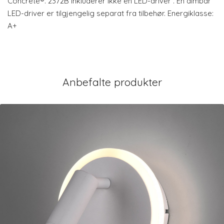
Concrete®. 2372B inkluderer ikke en LED-driver . En dimbar
LED-driver er tilgjengelig separat fra tilbehør. Energiklasse:
A+
Anbefalte produkter