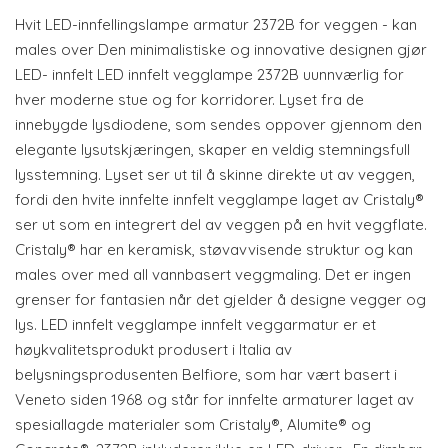
Hvit LED-innfellingslampe armatur 2372B for veggen - kan
males over Den minimalistiske og innovative designen gjør
LED- innfelt LED innfelt vegglampe 2372B uunnværlig for
hver moderne stue og for korridorer. Lyset fra de
innebygde lysdiodene, som sendes oppover gjennom den
elegante lysutskjæringen, skaper en veldig stemningsfull
lysstemning. Lyset ser ut til å skinne direkte ut av veggen,
fordi den hvite innfelte innfelt vegglampe laget av Cristaly®
ser ut som en integrert del av veggen på en hvit veggflate.
Cristaly® har en keramisk, støvavvisende struktur og kan
males over med all vannbasert veggmaling. Det er ingen
grenser for fantasien når det gjelder å designe vegger og
lys. LED innfelt vegglampe innfelt veggarmatur er et
høykvalitetsprodukt produsert i Italia av
belysningsprodusenten Belfiore, som har vært basert i
Veneto siden 1968 og står for innfelte armaturer laget av
spesiallagde materialer som Cristaly®, Alumite® og