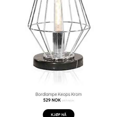
Bordlampe Keops Krom
529 NOK
687 NOK
KJØP NÅ