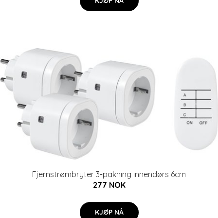
KJØP NÅ
Fjernstrømbryter 3-pakning innendørs 6cm
277 NOK
KJØP NÅ