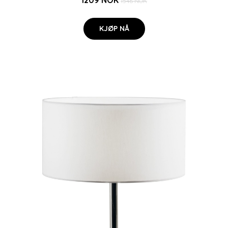
1209 NOK
1546 NOK
KJØP NÅ