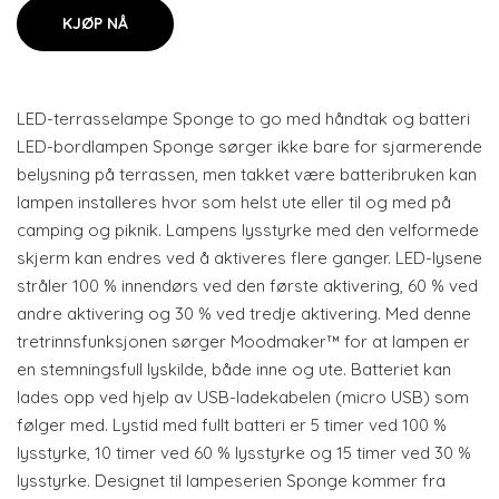
KJØP NÅ
LED-terrasselampe Sponge to go med håndtak og batteri
LED-bordlampen Sponge sørger ikke bare for sjarmerende
belysning på terrassen, men takket være batteribruken kan
lampen installeres hvor som helst ute eller til og med på
camping og piknik. Lampens lysstyrke med den velformede
skjerm kan endres ved å aktiveres flere ganger. LED-lysene
stråler 100 % innendørs ved den første aktivering, 60 % ved
andre aktivering og 30 % ved tredje aktivering. Med denne
tretrinnsfunksjonen sørger Moodmaker™ for at lampen er
en stemningsfull lyskilde, både inne og ute. Batteriet kan
lades opp ved hjelp av USB-ladekabelen (micro USB) som
følger med. Lystid med fullt batteri er 5 timer ved 100 %
lysstyrke, 10 timer ved 60 % lysstyrke og 15 timer ved 30 %
lysstyrke. Designet til lampeserien Sponge kommer fra