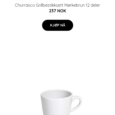
Churrasco Grillbestikksett Mørkebrun 12 deler
237 NOK
KJØP NÅ