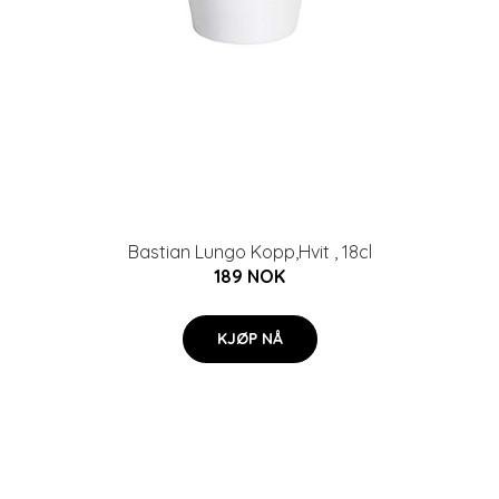
Bastian Lungo Kopp,Hvit , 18cl
189 NOK
KJØP NÅ