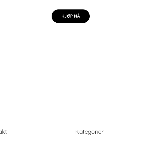
KJØP NÅ
akt
Kategorier