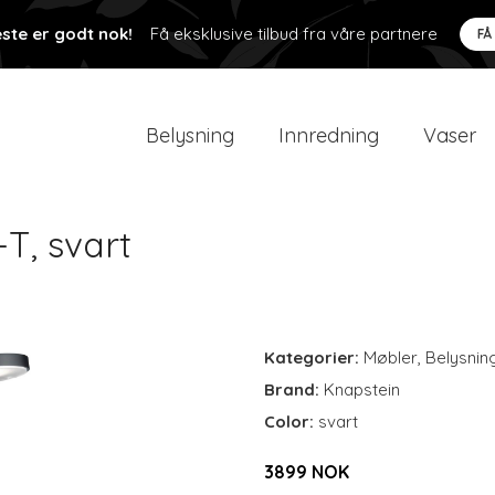
ste er godt nok!
Få eksklusive tilbud fra våre partnere
FÅ
Belysning
Innredning
Vaser
T, svart
Kategorier:
Møbler
,
Belysnin
Brand:
Knapstein
Color:
svart
3899 NOK