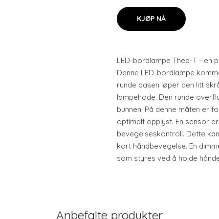
KJØP NÅ
LED-bordlampe Thea-T - en pra
Denne LED-bordlampe kommer i
runde basen løper den litt skrå
lampehode. Den runde overflat
bunnen. På denne måten er fo
optimalt opplyst. En sensor er 
bevegelseskontroll. Dette kan
kort håndbevegelse. En dimme
som styres ved å holde hånden 
Anbefalte produkter