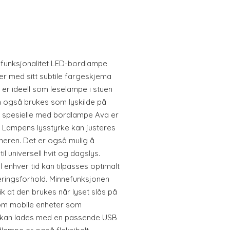
unksjonalitet LED-bordlampe
er med sitt subtile fargeskjema
n er ideell som leselampe i stuen
 også brukes som lyskilde på
t spesielle med bordlampe Ava er
 Lampens lysstyrke kan justeres
meren. Det er også mulig å
il universell hvit og dagslys.
l enhver tid kan tilpasses optimalt
seringsforhold. Minnefunksjonen
lik at den brukes når lyset slås på
som mobile enheter som
tt kan lades med en passende USB