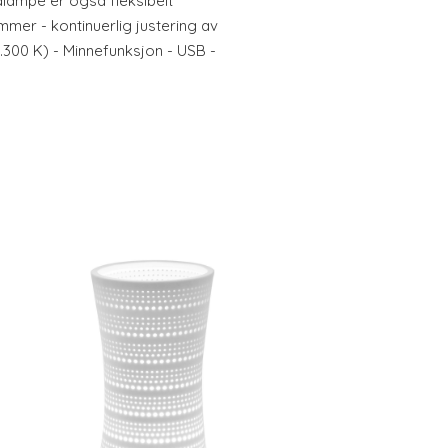
dlampe er også fleksibelt
immer - kontinuerlig justering av
6.300 K) - Minnefunksjon - USB -