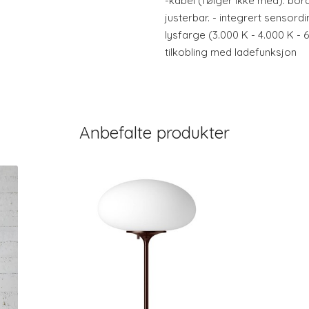
-kabel (følger ikke med). bor
justerbar. - integrert sensord
lysfarge (3.000 K - 4.000 K - 
tilkobling med ladefunksjon
Anbefalte produkter