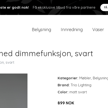
ste er godt nok!
Få eksklusive tilbud fra våre partnere
FÅ
Belysning
Innredning
Vaser
ed dimmefunksjon, svart
n, svart
Kategorier:
Møbler
,
Belysnin
Brand:
Trio Lighting
Color:
matt svart
899 NOK