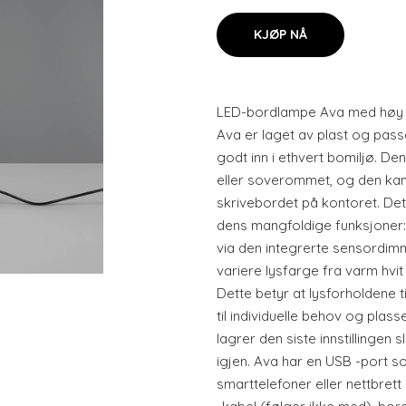
KJØP NÅ
LED-bordlampe Ava med høy f
Ava er laget av plast og pass
godt inn i ethvert bomiljø. De
eller soverommet, og den kan
skrivebordet på kontoret. De
dens mangfoldige funksjoner:
via den integrerte sensordim
variere lysfarge fra varm hvit t
Dette betyr at lysforholdene ti
til individuelle behov og plas
lagrer den siste innstillingen s
igjen. Ava har en USB -port 
smarttelefoner eller nettbre